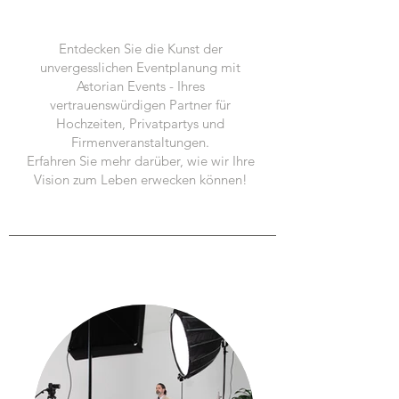
Entdecken Sie die Kunst der
unvergesslichen Eventplanung mit
Astorian Events - Ihres
vertrauenswürdigen Partner für
Hochzeiten, Privatpartys und
Firmenveranstaltungen.
Erfahren Sie mehr darüber, wie wir Ihre
Vision zum Leben erwecken können!