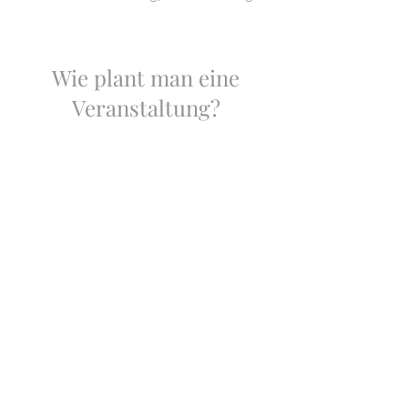
Wie plant man eine
Veranstaltung?
Sie sind sich nicht sicher, wie Sie eine
Veranstaltung planen oder wo Sie
überhaupt anfangen sollen? Vielleicht hat
Ihnen Ihr Vorgesetzter vor kurzem eine
Veranstaltung zugewiesen, die Sie planen
sollen, oder Sie fangen gerade mit dem
Eventmanagement an.
Das Wichtigste ist, sich daran zu erinnern,
dass keine zwei Events gleich sind - genau
wie Schneeflocken. Sie sind alle
einzigartig und haben ihren eigenen
Zweck. Von der Art bis zur Größe der
Veranstaltung gibt es eine unendliche