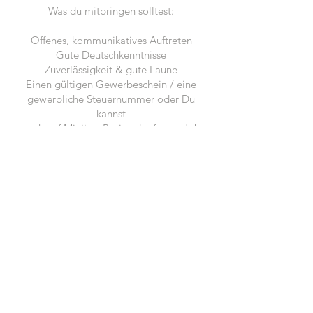
Was du mitbringen solltest:
Offenes, kommunikatives Auftreten
Gute Deutschkenntnisse
Zuverlässigkeit & gute Laune
Einen gültigen Gewerbeschein / eine
gewerbliche Steuernummer oder Du
kannst
auch auf Minijob-Basis oder festen Job
bei uns arbeiten.
Dieser Job ist für jedes Alter und
Erfahrungslevel geeignet.
Wir bieten:
Faire Bezahlung
Ein außergewöhnliches Promotion-
Erlebnis
Du würdest gerne für unsere Agentur in
den Einsatz gehen?